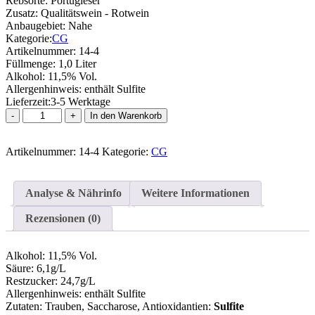
Rebsorte:
Portugieser
Zusatz:
Qualitätswein - Rotwein
Anbaugebiet:
Nahe
Kategorie:
CG
Artikelnummer:
14-4
Füllmenge:
1,0 Liter
Alkohol:
11,5% Vol.
Allergenhinweis:
enthält Sulfite
Lieferzeit:
3-5 Werktage
Portugieser
In den Warenkorb
-
Rotwein
Artikelnummer:
Menge
14-4
Kategorie:
CG
Analyse & Nährinfo
Weitere Informationen
Rezensionen (0)
Alkohol:
11,5% Vol.
Säure:
6,1g/L
Restzucker:
24,7g/L
Allergenhinweis:
enthält Sulfite
Zutaten:
Trauben, Saccharose
, Antioxidantien:
Sulfite