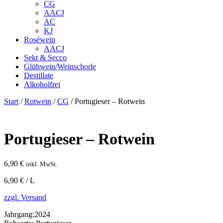
CG
AACJ
AC
KJ
Roséwein
AACJ
Sekt & Secco
Glühwein/Weinschorle
Destillate
Alkoholfrei
Start
/
Rotwein
/
CG
/ Portugieser – Rotwein
Portugieser – Rotwein
6,90
€
inkl. MwSt.
6,90 € / L
zzgl. Versand
Jahrgang:
2024