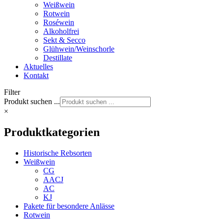
Weißwein
Rotwein
Roséwein
Alkoholfrei
Sekt & Secco
Glühwein/Weinschorle
Destillate
Aktuelles
Kontakt
Filter
Produkt suchen ...
×
Produktkategorien
Historische Rebsorten
Weißwein
CG
AACJ
AC
KJ
Pakete für besondere Anlässe
Rotwein