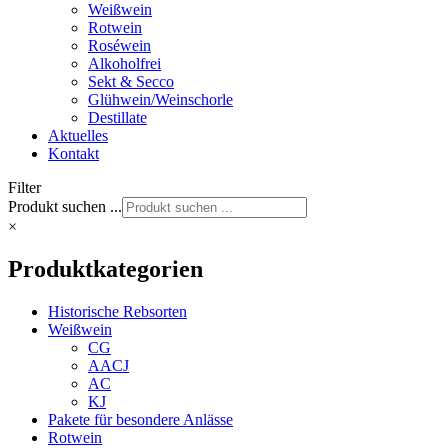
Weißwein
Rotwein
Roséwein
Alkoholfrei
Sekt & Secco
Glühwein/Weinschorle
Destillate
Aktuelles
Kontakt
Filter
Produkt suchen ...
×
Produktkategorien
Historische Rebsorten
Weißwein
CG
AACJ
AC
KJ
Pakete für besondere Anlässe
Rotwein