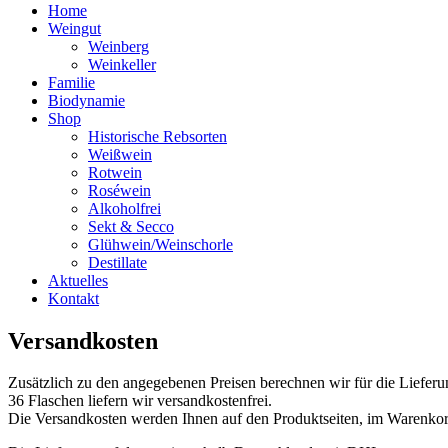
Home
Weingut
Weinberg
Weinkeller
Familie
Biodynamie
Shop
Historische Rebsorten
Weißwein
Rotwein
Roséwein
Alkoholfrei
Sekt & Secco
Glühwein/Weinschorle
Destillate
Aktuelles
Kontakt
Versandkosten
Zusätzlich zu den angegebenen Preisen berechnen wir für die Lieferu
36 Flaschen liefern wir versandkostenfrei.
Die Versandkosten werden Ihnen auf den Produktseiten, im Warenkorbs