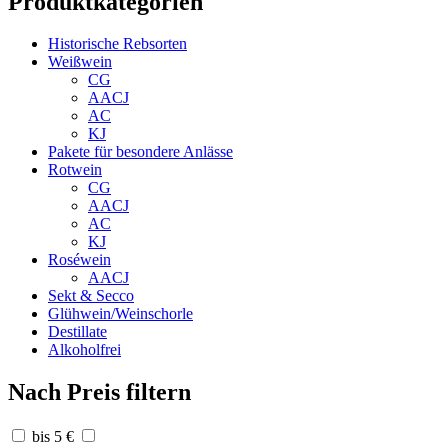
Produktkategorien
Historische Rebsorten
Weißwein
CG
AACJ
AC
KJ
Pakete für besondere Anlässe
Rotwein
CG
AACJ
AC
KJ
Roséwein
AACJ
Sekt & Secco
Glühwein/Weinschorle
Destillate
Alkoholfrei
Nach Preis filtern
bis 5 €