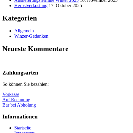
Auslieferungstermine Winter 2025
10. November 2025
Herbstverkostung
17. Oktober 2025
Kategorien
Allgemein
Winzer-Gedanken
Neueste Kommentare
Nach
oben
Zahlungsarten
So können Sie bezahlen:
Vorkasse
Auf Rechnung
Bar bei Abholung
Informationen
Startseite