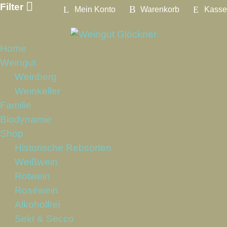
Weiter
Filter
Mein Konto
Warenkorb
Kasse
zum
Inhalt
Home
Weingut
Weinberg
Weinkeller
Familie
Biodynamie
Shop
Historische Rebsorten
Weißwein
Rotwein
Roséwein
Alkoholfrei
Sekt & Secco