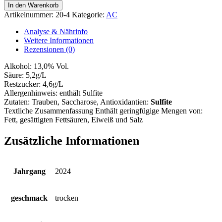
Menge
In den Warenkorb
Artikelnummer:
20-4
Kategorie:
AC
Analyse & Nährinfo
Weitere Informationen
Rezensionen (0)
Alkohol:
13,0% Vol.
Säure:
5,2g/L
Restzucker:
4,6g/L
Allergenhinweis:
enthält Sulfite
Zutaten:
Trauben, Saccharose
, Antioxidantien:
Sulfite
Textliche Zusammenfassung
Enthält geringfügige Mengen von:
Fett, gesättigten Fettsäuren, Eiweiß und Salz
Zusätzliche Informationen
Jahrgang
2024
geschmack
trocken