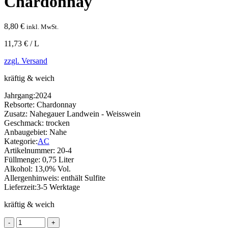
Chardonnay
8,80
€
inkl. MwSt.
11,73 € / L
zzgl. Versand
kräftig & weich
Jahrgang:
2024
Rebsorte:
Chardonnay
Zusatz:
Nahegauer Landwein - Weisswein
Geschmack:
trocken
Anbaugebiet:
Nahe
Kategorie:
AC
Artikelnummer:
20-4
Füllmenge:
0,75 Liter
Alkohol:
13,0% Vol.
Allergenhinweis:
enthält Sulfite
Lieferzeit:
3-5 Werktage
kräftig & weich
Chardonnay