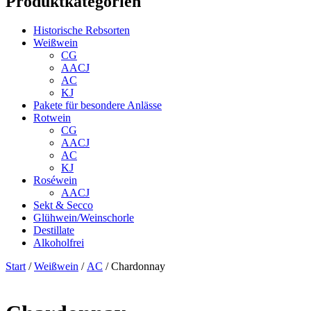
Produktkategorien
Historische Rebsorten
Weißwein
CG
AACJ
AC
KJ
Pakete für besondere Anlässe
Rotwein
CG
AACJ
AC
KJ
Roséwein
AACJ
Sekt & Secco
Glühwein/Weinschorle
Destillate
Alkoholfrei
Start
/
Weißwein
/
AC
/ Chardonnay