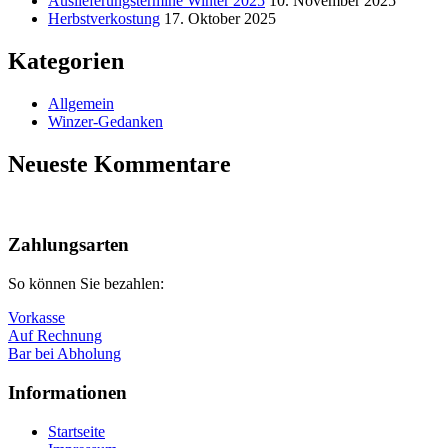
Auslieferungstermine Winter 2025
10. November 2025
Herbstverkostung
17. Oktober 2025
Kategorien
Allgemein
Winzer-Gedanken
Neueste Kommentare
Nach
oben
Zahlungsarten
So können Sie bezahlen:
Vorkasse
Auf Rechnung
Bar bei Abholung
Informationen
Startseite